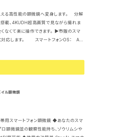
ックを付属しますので、モバイルバッテリー
ンのフ
界を見える高性能の顕微鏡へ変身します。 分解
.5以上 内蔵電池： 1000mAh/3.8V リチウ
ますし、スマートフォン専用アプリでもリモコ
5～3時間（残量のない状態からの満充電時間）
寸法(幅×高さ×奥行)： （カメラ本体）24m
<本製品の特徴・優れて
に対応します。 スマートフォンOS： An
ブレ補正でブレに強い ●大容量バッテリーで
s10、Mac OSX以上 ▶接続方法：
： (ヘッドマウント含む)約70g；本体のみ：約4
●独自開発したヘッドマント型、撮影者の目線
droidスマートフォン、iOS（iPhone、i
ド残量などの使
計による快適な掛け心地、両手フリーで撮影
、パソコン ※iPhone、iPadはWiFi
広がります。 ◆ヘッドマウント（付属品）に
eb会議システムを併用して画面共有を利用
り棒に取付けて自分と景色を自然な構図で撮
ラ本体は名刺サイズ＆
モバイル顕微鏡
ポーツに適用） ◆車、バイクのドライブレコ
能搭載 ◆自転車のハンドルバーに固定して
携帯用スマートフォン顕微鏡 ◆あなたのスマ
utube.com/watch?v=mAlcIek--FU
◆プロ顕微鏡並の観察性能持ち、ゾウリムシや
i DV •画像センサ： 日本製高感度CMOSセ