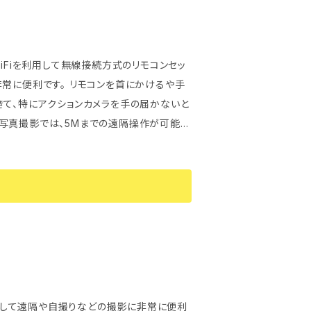
時に見ることができます。 ❷USB有線接
を直接に接続する方法です。 Androidスマホ
担をいただきますことをご了承ください。再
e、iPad端末、Mac PCに対応しません。 ※2
一部のAndroidスマホは対応しません。 アプリと連動してもっと楽しく使いこなす
モコンを首にかけるや手
きて、特にアクションカメラを手の届かないと
写真撮影では、5Mまでの遠隔操作が可能で
リックポスト
定はご利用いただけません。 ・発送手続き
りいたします。 ・ポストへの投函となり、
出ている場合の紛失対応は致しかねますので
だきますことをご了承ください。再発送費用
ールして遠隔や自撮りなどの撮影に非常に便利