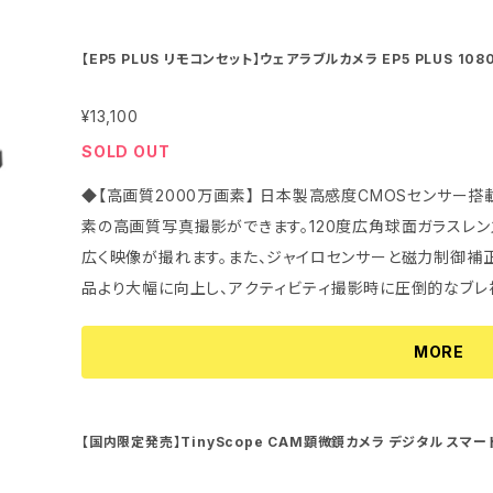
ps)（デフォルト）；1920×1080 (30fps) HD1280×720 (60fps)；1280×720 (30fps) VGA640×48
ン： Windows XP以上 / Mac OSX10.5以上 内蔵電池： 1000mAh/4.35V リチウム電池 電源入力：
電池を採用することで、最大2時間以上の連続撮影が実現。 
0 (120fps) （静止画）18M/4640×3840 12M/4032×3024 10M/3648×2736 8M/3264×2448
DC5V/1A-2A 充電時間： 約2.5～3時間（残量のない
途購入）で充電しながら長時間で撮影することもできます。 ■持ち手が使わない最高な解放感 ☞最新
【EP5 PLUS リモコンセット】ウェアラブルカメラ EP5 PLUS 1
(デフォルト) 5M/2592×1944 3M/2048×1536 2M/1920×1080 1M/1280x960 記録媒体： micro
ズ 手振れ補正 3時間連続撮影可能 WiFi搭載 長持ちバッテリー 
の場合、最大約150～180分※ 外形寸法 (幅×高さ×奥行) 
型ヘッドマウント独自開発、最適化構造&軽量化実現した分
ポーツカメラ インスタントカメラ 試合観戦 釣りカメラ 耳掛け ヘッ
SDHCメモリーカード/microSDXCメモリーカード 
¥13,100
160mm×50mm×150mm（ヘッドマウン
安定させて激しい動きを伴う運動の場合にも脱落することな
内蔵マイク*1個/スピーカー*1個 内蔵WiFi： 周波数2.4G USB端子： micro USB 2.0 対応端末： i
クセサリ装着用）1/4（ISO 1222） 質量： (ヘッドマウント含む) 約80g / （本体のみ
の目線をより正確に追従し、見たままの場合や感動的な瞬
SOLD OUT
OS 9.0以上/Android 5.0以上 対応パソコン： Window
性能： JIS IP65相当（当社試験条件による） ※連続撮
きますので、撮影者の負担が大幅に減りますので、撮影と同
◆【高画質2000万画素】 日本製高感度CMOSセンサー搭載
1000mAh/3.8V リチウム電池 電源入力： DC5V/1A
条件と 記録メモリーカード残量などの使用状況によって
りますし、多様な撮影スタイルも広がります。 ■安心サポート ☞安心な国内検品と国内発送☞購入前
素の高画質写真撮影ができます。120度広角球面ガラスレ
態からの満充電時間） 電池稼働時間： 連続撮影の場合、最大
後の不安や質問には、日本語でお答えします。お客様に気持
広く映像が撮れます。また、ジャイロセンサーと磁力制御補
行)： （カメラ本体）24mm×26mm×97mm （ヘッドマウント装着時）160mm
力尽くします。日本語説明書付属。 【基本仕様】 撮像素子： 1/3型CMOSイメージセンサー レンズ絞り
品より大幅に向上し、アクティビティ撮影時に圧倒的なブ
×50mm×138mm 外付用ネジ穴：（別売アクセサリ装着用）1/4
値： F/NO. 2.8 視野角：120°超広角 撮影距離範囲： 
が残せます。 ◆【快適的な掛け心地&両手フリーの解放感】 人間工学設計による最適化されたヘッドマ
約70g；本体のみ：約48g ※連続撮影最大可能な時間は、電池状
（動画）MP4/H.264 ; （静止画）JPEG 記録画素数： （動
ウントフレームの形状でカメラを安定させて激しい動きを伴
MORE
ーカード残量などの使用状況によって異なります。
QHD1920×1440 (30fps)； 2704×1524 (30fps) FHD1920×1080 (60fps)（デフォルト）；192
掛け心地を実現しました。撮影者の目線をより正確に追従
0×1080 (30fps) HD1280×720 (60fps)；1280×720 (30fps) VGA640×480 (120fps) （静止画）
再現します。両手フリーで撮影できますので、撮影者の負担
18M/4640×3840 12M/4032×3024 10M/3648×2736 8M/3264×2448 (デフォルト) 5M/2592×
ことや作業などができるようになりますし、多様な撮影スタイルも広がります。 
【国内限定発売】TinyScope CAM顕微鏡カメラ デジタル スマ
1944 3M/2048×1536 2M/1920×1080 1M/1280x960 記録媒体： microSDHCメモリーカード/mi
WiFi無線/USB有線接続 Android iOS Windows Mac
リーによる長時間撮影】 世界最高峰の米スマートフォンと
査 基板点検 医学美容 ジュエリー検定 日本語版使用説明書 1年日
croSDXCメモリーカード UHS-I 最大128GB