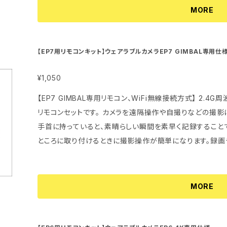
ないといけないため、狭い視野を長時間見続けると目の疲
MORE
妙に揺れて船酔いに似たような症状になり、気持ちが悪くな
てしまいます。 Dwarfは、このような負担を解消できる新しいタイプの望遠鏡です。映している映像を接
眼レンズを覗き込むことなく、スマホやPCと接続してスマ
【EP7用リモコンキット】ウェアラブルカメラEP7 GIMBAL専用仕
できます。より楽しく使用できてみんなで大きな画面で同時に観ることがで
像を撮影できる】 今までの望遠鏡は観るだけの性能しかな
¥1,050
じていた方も少なくありません。 Dwarfは、観たまま撮れ
【EP7 GIMBAL専用リモコン、WiFi無線接続方式】 2.4G周波数WiFi信号を利用してカメラを操作できる
残すこともできます。リアルタイムだけでなく、後からいつ
リモコンセットです。 カメラを遠隔操作や自撮りなどの撮影
なメリットです。 搭載した望遠レンズは最大倍率13倍で、ピント合わせ最短2.5mから無限遠までピントが
手首に持っていると、素晴らしい瞬間を素早く記録すること
合うことができます。屋内も屋外も活躍でき、これまで見る
ところに取り付けるときに撮影操作が簡単になります。録画
す。 多種類接続方法、楽しさを共有し合える！ 従来の望遠鏡では、複数人で同じ物を見たい時でも1人ず
です。 ◆適用機種：EP7 GIMBAL ◆満充電時間：約0.5～1時間 （※別途microUSBケーブルを用意
つでしか覗き込むことができないため、見に時間がかかることがありました。 Dwa
する必要がある） ◆連続待受最大時間：満充電状態から約1週間 注意：防水・防滴・防じん
し出して複数人で同時に映像を見ることができます。またW
りません。 水・ほこり・砂などの多い場所でのご使用を避けてください。 
MORE
に接続することもできます。 【スマホやPCを接続する方法】 WiFi無線とUSB有線の2種類があります。
ックポスト（日本郵便）にて発送させていただきます。 ・
❶WiFi無線接続 WiFi無線接続は、DwarfをWiFi Bo
送手続き完了後にBASEサイト経由で通知メール及び追跡
る方法です。 AndroidとiOSスマホや端末、Mac PCに対応し
となり、補償対象外となります。 ポストに投函されたと