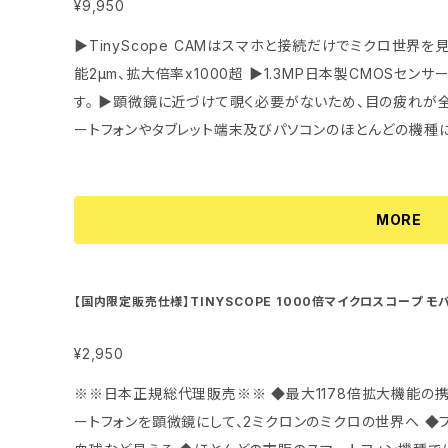
¥9,950
続撮影ができます。また、充電ケーブルを固定する専用のフ
ー*1個 内蔵WiFi： 周波数2.4G USB端子： micro USB 2.0 対応端末： iOS 9.0以上/Android 5.
（別途購入）で充電しながら長時間で撮影することもできます。 ◆【指１本簡単操作、スマートフォ
▶TinyScope CAMはスマホと接続だけでミクロ世
0以上 対応パソコン： Windows XP以上 / Mac OSX10
ルコントロール】 タッチパネルで全部の操作は指1本で行え
能2μm、拡大倍率x1000超 ▶1.3MP日本製CMOSセンサー搭載、4KUDH超高画質で見ながら撮れま
ム電池 電源入力： DC5V/1A-2A 充電時間： 約2.
ンとしてスマートフォンでの操作もかんたん。 ◆【ご安心ください】 ・安心な国内検品と国内発送です。
す。 ▶顕微鏡に近づけて覗く必要がないため、目の疲れが全くなくて楽に操作できます。 ▶市販のスマ
電池稼働時間： 連続撮影の場合、最大約120～150分※ 外形
・分りやすい日本語説明書付属 ・本製品は盗撮機器と誤認されない形状 
ートフォンやタブレット端末及びパソコンのほとんどの機種
m×26mm×97mm （ヘッドマウント装着時）160mm×50mm×138mm 外付
いる機能＞ ●高画質の2000万画素鮮明＆迫力録画 ●手
droid：7.0以上、iOS：10.0以上 パソコンOS： Window
用ネジ穴：（別売アクセサリ装着用）1/4（ISO 1222） 質量
長時間連続撮影 ●タッチパネルを指1本での操作らくらく 
WiFi無線接続、USB有線接続 WiFi無線接続対応端末： An
8g ※連続撮影最大可能な時間は、電池状態、温度、撮影設定条件と 記録メモリーカー
で見たままのモノや感動を再現 ●小型軽量で人間工学設
Pad） USB有線接続対応端末： Androidスマートフォン
MORE
用状況によって異なります。
を楽しめる ●生活防水、防滴ボディー <多様な撮影スタイル> 本体にねじ穴を設けていますので、汎用
無線接続のみ対応となります。 ▶Web会議システムを併用して現場映像をリアルタイムで遠隔相手と
品の固定アクセサリーを使ってよりさまざまな撮影スタイルが
共有可能 USB有線接続してアプリを起動した状態で、W
装着して撮影 ◆本体のみでの手持ち撮影 ◆三脚や自撮
すれば、撮影した映像を遠隔相手とリアルタイム共有することはできます。 ▶カメ
【国内限定販売仕様】TINYSCOPE 1000倍マイクロスコープ 
影 ◆ヘルメット、キャップやバックパックに固定して撮影（ス
ポケット格納可能、電池や充電不要で使い勝手の良さ抜群
ーダーとして危険な瞬間を見逃さずに記録 ループ録画機
¥2,950
撮影 ＜デザイナーが設計意匠を語る＞（動画・英語） https://www.youtube.com/watch?v=BQzvu
※※日本正規総代理販売※※ ◆最大1178倍拡大機能の
oMT_cQ ＜新製品の仕様説明＞（動画・英語） https://www.yo
ートフォンを顕微鏡にして、2ミクロンのミクロの世界へ 
【商品仕様】 •型番： EP5 Head-Wearing Min