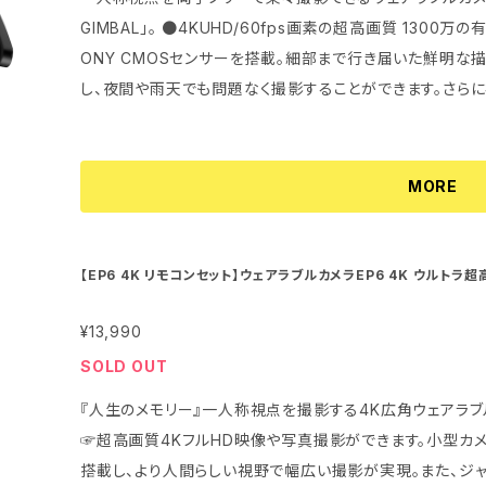
GIMBAL」。 ●4KUHD/60fps画素の超高画質 1300万の有効ピクセル、高感度、低ノイズ1/3インチのS
ONY CMOSセンサーを搭載。細部まで行き届いた鮮明な
し、夜間や雨天でも問題なく撮影することができます。さらに視
やパンフォーカス撮影にも最適で、より本格的な撮影が可能です。 ●ジンバル・スタビライザー
ジンバル手振れ補正機能を搭載。 レンズとイメージセンサ
ンズ自体が動いています。電子画像解析技術と組み合わせ
MORE
的に補正します。さまざまなシーンで揺れや傾きを気にする
能です。 ●新しく開発したオートフォーカスレンズを搭載し、撮影時には自動的に焦点を合わせます。 最
短10cmの至近距離や1.5mからの遠距離でも自動フォー
【EP6 4K リモコンセット】ウェアラブルカメラEP6 4K ウルト
補正 WEBカメラ 技適マーク取得済 日本語説明書付 1年長期保証
ます。 ●先端カメラやスマートフォンのHDR機能を搭載。 被写体の明暗部分を自動識別した画像に自動
合成して鮮明に映すことができます。明るい場所や暗い場
¥13,990
化して美しい人物と景色の相性が抜群！※HDR=High Dynamic Range ●DP
SOLD OUT
とノイズキャンセリング機能を搭載。 DPS音響プロセッサ
『人生のメモリー』一人称視点を撮影する4K広角ウェアラブルカメラ ■4K超高画質、120
し、自動で必要な声と必要ない音を分析、さらに必要ない音
☞超高画質4KフルHD映像や写真撮影ができます。小型カメ
ったクリアできれいな音声の録音を可能にしました。※DPS=Digital Pow
搭載し、より人間らしい視野で幅広い撮影が実現。また、ジ
ベルIP65準拠の機能を搭載。 チリ・ホコリなどの侵入を