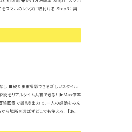
使用方法簡単 Step1： スマホ
0° •ビデオ解像度：FHD/1920*1080（D
度： 12M、10M、8M（(Default)）、5M、3
oreとGoogle Playからダウンロードでき
∞ •手振れ補正： ジャイロドリフト補正 •ビテオ/
く簡単に使用できる ◆日本語使用説明書
ndroid/IOS •マイク： 内蔵 •スピーカー：
ケータライト： 3種 (電源On/Off、充
BASEサイト経由で通知メール及び追跡番
で対応（別購入） •USB端子： USB2.0
象外となります。 ポストに投函されたと記
3.7V、820mAh リチウムイオン電池 •
ストに入ら
Windows XP以上/Mac OSX10.5以上
戻されます。お客さまに着払い送料のご負担
 •録画時間： 連続撮影の場合、最大約12
まのご負担となります。
奥行97mm •本体質量： 約70g ※連続
メモリーカード残量などの使用状況によって
なし ■観たまま撮影できる新しいスタイル
アルタイム共有できる！ ▶Max倍率
ライバー＊1 •イヤホン用のゴムカバー＊2 •外
▶高画質画素で撮影&出力で、一人の感動をみん
ら場所を選ばずどこでも使える。 【あな
詳しくは お気軽にお問い合わせください。 問
マートフォンやパソコンと接続するのが特徴で
遠くを眺めることが多いが、レンズを覗きこま