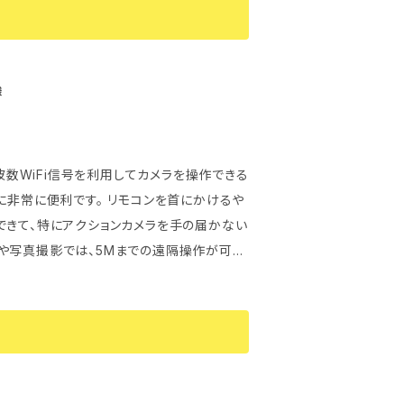
労や、呼吸や支える腕のブレなどで視界が微
ることがよくあるので、身体への負担となっ
ホの画面またはPCのモニタで観察することが
様
きます。 【観たまま写真や映
く、観ている映像を残せないため、不便に感
ますので、撮影した写真や動画をデータとして
でも好きな時間に、何度でも見られるのも大き
に非常に便利です。 リモコンを首にかけるや
できて、特にアクションカメラを手の届かない
ことができなかった驚きの世界を体験できま
や写真撮影では、5Mまでの遠隔操作が可能
rfは、PCのモニタに映
仕様ではあ
iFiで無線接続する時は5台のスマホが同時
◆配送について ・クリ
配達日時指定はご利用いただけません。 ・発
xに繋いでWiFiによる無線でスマホやPCを接続す
番号をお送りいたします。 ・ポストへの投函
ます。 WiFi接続の場合は、1台のWiFi Box
記録が出ている場合の紛失対応は致しかね