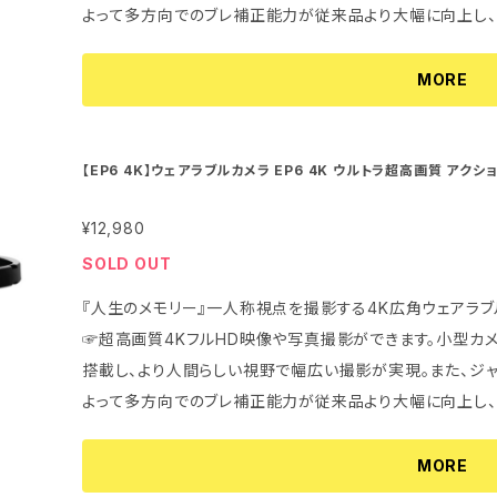
よって多方向でのブレ補正能力が従来品より大幅に向上し
い。天気や場所を選ばず、アクティブな撮影でも思い切って使うことが出来ま
効果を発揮して鮮明且つ迫力ある映像が残せます。 ■リモート&ワンタッチとスマート操作 ☞利便性の
操作、WiFi接続でアプリによるカメラ操作、画像編集。 専
高いリモコンによるワンタッチ操作可能で貴重な瞬間を見逃
MORE
テキスト効果など機能を充実し、撮影した写真や動画がそ
リモコンとしてスマートフォンでの操作もかんたん。 ■高密度大容量バッテリーによる長時間撮影 ☞最
ることができます。また、スマホに保存された写真・映像をすぐにSNS
新型大容量リチウムイオン電池を採用することで、最大2時
以下となります。 リモコンセット(リモコン本体＋リストバンド)、ヘッドマウント、日本語説明書、充電ケー
よるモバイルバッテリー（別途購入）で充電しながら長時間で撮影するこ
【EP6 4K】ウェアラブルカメラ EP6 4K ウルトラ超高画質 アク
ブル、ヘッドマウントをカメラ本体へ取付用の専用ボルト及び工具 等 ●保証期間：国内
れ補正 技適マーク取得済 日本語説明書付 1年長期保証
ない最高な解放感 ☞最新型ヘッドマウント独自開発、最適
年カメラ本体保証 【基本仕様】 撮像素子： 1/3型CMOSイメージセンサー レンズ絞り値： F/NO. 2.2 f=
¥12,980
構造と厳選材質はカメラを安定させて激しい動きを伴う運
4.88mm 視野角： 広角90° 撮影距離範囲： 先端レンズ
心地を実現しました。撮影者の目線をより正確に追従し、
SOLD OUT
MP4/H.264 / （静止画）JPEG 記録画素数： （動画）4K UH
します。両手フリーで撮影できますので、撮影者の負担が大
(30fps)（デフォルト） QHD2704×1524 (30fp
『人生のメモリー』一人称視点を撮影する4K広角ウェアラブルカメラ ■4K超高画質、120
作業などができるようになりますし、多様な撮影スタイルも広がります。 ■安心サポ
920×1080 (30fps) HD1280×720 (120fps)1
☞超高画質4KフルHD映像や写真撮影ができます。小型カメ
検品と国内発送☞購入前後の不安や質問には、日本語でお
×3900 14M/4320×3240 (デフォルト) 10M/3648×2736 8M/3
搭載し、より人間らしい視野で幅広い撮影が実現。また、ジ
楽しんでいただけるよう全力尽くします。日本語説明書付属。 【基本仕様】 撮像素子： 1/3型CMOS
264×2448 5M/2592×1944 3M/2048×1536 2M/1920×1080 1M/1280x960 記録媒体： microS
よって多方向でのブレ補正能力が従来品より大幅に向上し
ージセンサー レンズ絞り値： F/NO. 2.8 視野角：120°
DHCメモリーカード/microSDXCメモリーカード UHS-I 最大256GB対応
効果を発揮して鮮明且つ迫力ある映像が残せます。 ■ワンタッチとスマート操作 ☞カメラ本体をワンタ
0cm～∞ ファイル形式：（動画）MP4/H.264 ; （静止画）J
蔵マイク*2個/スピーカー*1個 内蔵WiFi： 周波数2.4G US
ッチ操作可能で貴重な瞬間を見逃せず撮影できる。スマート
MORE
2160 (25fps) QHD1920×1440 (30fps)； 2704×1524 (30fps)
子： HDMIマイクロ端子 (Type D) 対応端末OS： iOS 9
ォンでの操作もかんたん。 ■高密度大容量バッテリーによる長時間撮影 ☞最新型大容量リチウムイオン