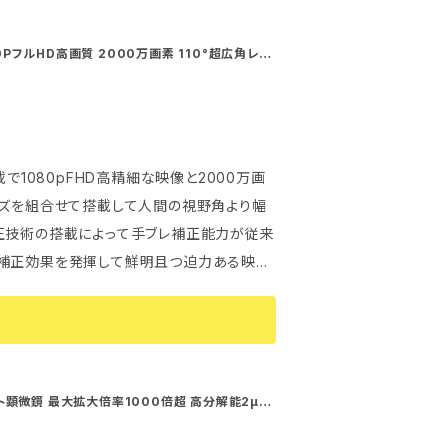
またUSB充電によるモバイルバッテリー（別
状態からの満充電時間 電池稼働時間：連続撮影
080PフルHD高画質 2000万画素 110°超広角レン
軽量 生活防水 タッチパネル ドライブレコーダー ス
： 24mm×27mm×94mm（カメラ本体）
離タイプ、最適化構造と厳選材質はカメラを
ドマウント ハンズフリー
UHS-I 最大128GB対応 オーディオ：
ト装着時） 取付用ネジ穴：（別売ア
く、快適な掛け心地を実現しました。撮影者
）約55g 防水防じん
間を忠実に再現します。両手フリーで撮影で
s XP以上 / Mac OSX10.5以上 内蔵電池：
影最大可能な時間は、電池状態、温度、撮影設定
時に多くのことや作業などができるようにな
で1080pFHD高精細な映像と2000万画
-2A 充電時間： 約2.5～3時間（残量のない状
異なります。
ンズを組合せて搭載して人間の視野角より幅
約120～150分※ 外形寸法(幅×高さ×奥
ちよくお買い物を楽しんでいただけるよう全
正技術の搭載によって手ブレ補正能力が従来
レ補正効果を発揮して鮮明且つ迫力ある映像
（ISO 1222） 質量： (ヘッドマウント含む)
先端レンズ中央から約 50cm～∞ ファイル形式：
態、温度、撮影設定条件と 記録メモリ
画）4K UHD3840×2160 (25fps)
う運動の場合にも脱落することなく、快適な
し、見たままの場合や感動的な瞬間を忠実に
が大幅に減りますので、撮影と同時に多くの
◆【高性能・長寿命バッテ
ート顕微鏡 最大拡大倍率1000倍超 高分解能2μm
対応 リアルタイム共有可能 付属品充実 自然観察 検品検
同型の高密度リチウムイオン電池で長時間連
本国内保証 国内発送
対応 オーディオ：内蔵マイク*1個/スピーカ