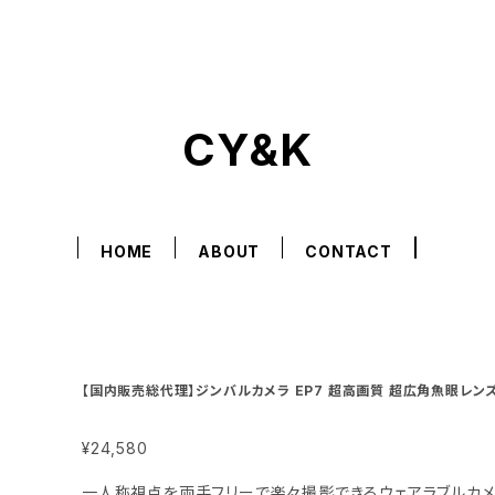
CY&K
HOME
ABOUT
CONTACT
【国内販売総代理】ジンバルカメラ EP7 超高画質 超広角魚眼レンズ ワンタッチ操作 手振れ補正 日本語説明書付 1
年長期保証
¥24,580
一人称視点を両手フリーで楽々撮影できるウェアラブルカメラ