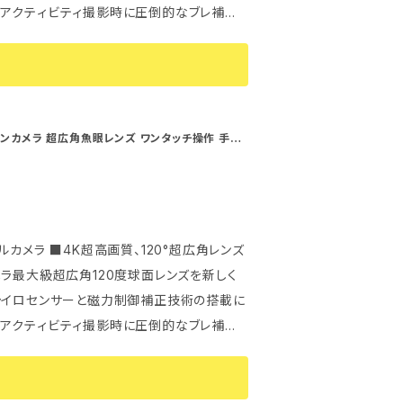
、アクティビティ撮影時に圧倒的なブレ補正
す。 ●リモコンによる撮影
用のアプリには映像のトリミング、フィルター、
せず撮影できる。スマートフォンアプリでも
の場で確認や編集ができてから携帯に保存す
に投稿ができます。 ●同梱部品は
間以上の連続撮影が実現。 またUSB充電に
ともできます。 ■持ち手が使わ
ションカメラ 超広角魚眼レンズ ワンタッチ操作 手振
で購入日から1
化構造&軽量化実現した分離タイプ、最適化
動の場合にも脱落することなく、快適な掛け
中央から約 10cm～∞ ファイル形式：（動画）
見たままの場合や感動的な瞬間を忠実に再現
D3840×2160 (60fps)；3840×2160
幅に減りますので、撮影と同時に多くのことや
s) FHD1920×1080 (60fps)；1
°超広角レンズ
ート ☞安心な国内
280×720 (60fps) （写真）20M/5200
ラ最大級超広角120度球面レンズを新しく
答えします。お客様に気持ちよくお買い物を
ャイロセンサーと磁力制御補正技術の搭載に
イメ
、アクティビティ撮影時に圧倒的なブレ補正
超広角 撮影距離範囲： 先端レンズ中央から約 5
 オーディオ：内
PEG 記録画素数： （動画）4K UHD3840×
B端子： micro USB 2.0 HDMI出力端
フォンアプリでもリモコンとしてスマートフ
 FHD1920×1080 (60f
.0以上 / Android 5.0以上 対応パソコ