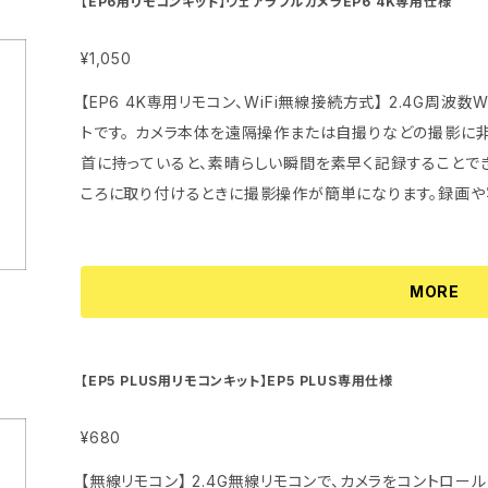
【EP6用リモコンキット】ウェアラブルカメラEP6 4K専用仕様
と5台のスマホを同時に接続できます。複数人で同じ映像を同
ますのでご了承下さい。 【重要】 ご住所の不備やポストに入らない場合は持ち戻りとなり、確認なく当店
続 USB有線接続は、DwarfをUSBケーブルでスマホやPC
に荷物が着払いで戻されます。お客さまに着払い送料のご負
¥1,050
や端末、Windows PCに対応します。 ※USB接続はiPhon
発送費用もお客さまのご負担となります。
【EP6 4K専用リモコン、WiFi無線接続方式】 2.4G周波数WiFiを利用して無線接続方式のリモコンセッ
022.1現在、
トです。 カメラ本体を遠隔操作または自撮りなどの撮影に非常に便利です。 リ
首に持っていると、素晴らしい瞬間を素早く記録することで
ころに取り付けるときに撮影操作が簡単になります。録画や
す。 ◆適用機種：EP6 4K ◆満充電時間：約0.5～1時間 （※別途microUSBケーブルを用意する必要
がある） ◆連続待受最大時間：満充電状態から約1週間 注意：防水・防滴・防じん仕様ではありません。
水・ほこり・砂などの多い場所でのご使用を避けてください。 ◆配送について ・ク
MORE
（日本郵便）にて発送させていただきます。 ・配達日時指
完了後にBASEサイト経由で通知メール及び追跡番号をお送
補償対象外となります。 ポストに投函されたと記録が
【EP5 PLUS用リモコンキット】EP5 PLUS専用仕様
ご了承下さい。 【重要】 ご住所の不備やポストに入らない場合は持ち戻りとなり、確認なく当店に荷物が
着払いで戻されます。お客さまに着払い送料のご負担をいた
¥680
もお客さまのご負担となります。
【無線リモコン】 2.4G無線リモコンで、カメラをコントロ