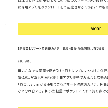
血球など見える ◆ほとんどの市販のスマートフォン機種では利用可能 ◆
ンサー •レンズ： F/NO=2.8 f=3.65 •広角角度： 12
に専用アプリをダウンロードして起動させる Step2： 本製品をスマホのレンズに取付ける Step3： 興
efault）、HD/1280*720、848*480、640*480 •写真解像
味のある物を観察 ◆TINYSCOPEアプリは無料でApple st
M、2M（HD）、1.3M、VGA •撮影距離範囲： 0.5m ～ 
る。また操作画面のアイコンがシンプルで誰でも分かりやす
写真Format： MOV H.264/JPEG •Wi-Fi接続： A
◆保証期間：1年 ◆配送について ・クリックポスト（日本郵便）にて発送させていただきます。 ・配達
MORE
内蔵 •タッチパネル：ビデオ撮影、写真撮影モード切替 •インジ
日時指定はご利用いただけません。 ・発送手続き完了後に
電、Wi-Fi) •記録メディア：microSDメモリーカード、128Gま
号をお送りいたします。 ・ポストへの投函となり、補償対
micro端子/カードリーダ機能、電池充電機能 •使用電池： 
録が出ている場合の紛失対応は致しかねますのでご了承下さい。 【重要】 ご住所の不備やポ
【新商品】スマート望遠鏡カメラ 観る・撮る・映像同時共有できる
入力： DC5V/1A MICRO 5PIN USB •対応OS： 
ない場合は持ち戻りとなり、確認なく当店に荷物が着払いで
•充電時間： 約3時間（購入時や完全に放電している場合）
をいただきますことをご了承ください。再発送費用もお客さ
¥10,980
0～150分可能※ •本体外形寸法：幅27mm×高さ26mm×
撮影最大時間は、電池状態、温度、撮影設定条件と 記録
■みんなで大画面を覗き込む！目をレンズにくっつける必要
異なります。 【同梱品】＊個数 •ビデオカメラ本体＊1 •リモコンセット＊1 •可調節ヘッドマウントフレーム
望遠鏡。写真も動画もOK！ ■アプリ連動でみんなと感動の瞬間をリ
＊1 •USB接続ケーブル＊1 •スクリューボルト＊1 •専用ド
「13倍」、2.5ｍから使用できるスマート望遠鏡カメラ。 
付けフック＊1 •取扱説明書＊1 •保証書＊1 【保証期間】 購入日から1年以内に通常使用による不具合が
なと分け合える。 ▶小型軽量でポケットに入れて持ち歩けるか
発生した場合、メーカーで預かり、無償で修理対応します。 
たの手と目を解放！より楽に観る！】 Dwarf望遠鏡は、ス
い合わせ先：
cyk.intl@gmail.com
す。 従来タイプの望遠鏡（双眼鏡）は、接眼レンズを覗いて