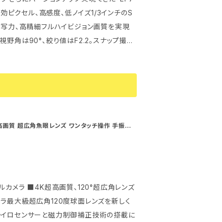
描写力、高精細フルハイビジョン画質を実現
野角は90°、絞り値はF2.2。スナップ撮影
内蔵、2軸
ーによって手振れを感知しカメラとは別に、レ
て上下方向のズレや揺れによる手振れを効果
ことなく、穏やかな映像を撮影することが可
カスを行い、ぼやけることなくはっきり撮影でき
ラ超高画質 超広角魚眼レンズ ワンタッチ操作 手振れ
所に関わらず、逆光環境でも明暗光線を適合
S音響プロセッサマイク
マイクが360度すべての音を一つ一つ鮮明化
°超広角レンズ
を低減してくれます。4KUHD高画質に見合
ラ最大級超広角120度球面レンズを新しく
er Station ●防塵防水は、レ
ャイロセンサーと磁力制御補正技術の搭載に
防ぐ（耐塵形）、噴流水による有害な影響がな